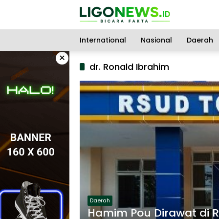
Langsung
ke
konten
International
Nasional
Daerah
×
dr. Ronald Ibrahim
Daerah
Hamim Pou Dirawat di RS