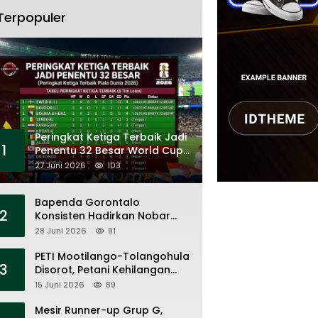
Terpopuler
Peringkat Ketiga Terbaik Jadi
1
Penentu 32 Besar World Cup
2026
27 Juni 2026
103
Bapenda Gorontalo
2
Konsisten Hadirkan Nobar
Piala Dunia, Layanan Pajak,
28 Juni 2026
91
dan Ruang UMKM
PETI Mootilango-Tolangohula
3
Disorot, Petani Kehilangan
Lahan Saat Pemerintah Fokus
15 Juni 2026
89
Panggung Seremonial
Mesir Runner-up Grup G,