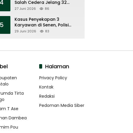
4
Salah Cedera Jelang 32
Besar
27 Juni 2026
86
Kasus Penyekapan 3
5
Karyawan di Senen, Polisi
Tahan 7 Tersangka
29 Juni 2026
83
bel
Halaman
bupaten
Privacy Policy
talo
Kontak
rumda Tirta
Redaksi
go
Pedoman Media Siber
am T Ase
han Dambea
mim Pou