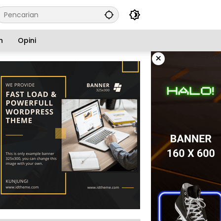
n
Opini
×