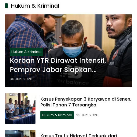
Hukum & Kriminal
Hukum & Kriminal
Korban YTR Dirawat Intensif,
Pemprov Jabar Siapkan
Pendampingan
30 Juni 2026
Kasus Penyekapan 3 Karyawan di Senen,
Polisi Tahan 7 Tersangka
Hukum & Kriminal
29 Juni 2026
Kasus Taufik Hidayat Terkuak dari