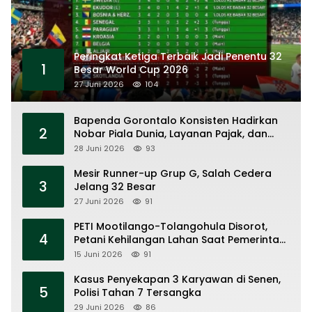
Peringkat Ketiga Terbaik Jadi Penentu 32
1
Besar World Cup 2026
27 Juni 2026
104
Bapenda Gorontalo Konsisten Hadirkan
2
Nobar Piala Dunia, Layanan Pajak, dan
Ruang UMKM
28 Juni 2026
93
Mesir Runner-up Grup G, Salah Cedera
3
Jelang 32 Besar
27 Juni 2026
91
PETI Mootilango-Tolangohula Disorot,
4
Petani Kehilangan Lahan Saat Pemerintah
Fokus Panggung Seremonial
15 Juni 2026
91
Kasus Penyekapan 3 Karyawan di Senen,
5
Polisi Tahan 7 Tersangka
29 Juni 2026
86