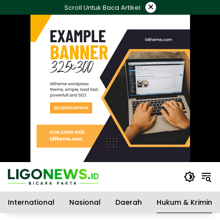
Langsung
×
Scroll Untuk Baca Artikel
ke
konten
International
Nasional
Daerah
Hukum & Kriminal