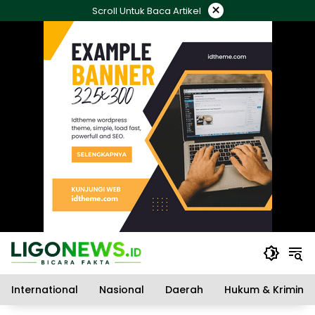
Langsung
×
Scroll Untuk Baca Artikel
ke
konten
International
Nasional
Daerah
Hukum & Kriminal