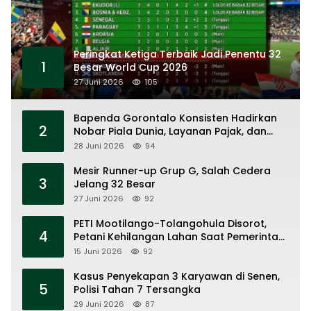
Peringkat Ketiga Terbaik Jadi Penentu 32
1
Besar World Cup 2026
27 Juni 2026
105
Bapenda Gorontalo Konsisten Hadirkan
2
Nobar Piala Dunia, Layanan Pajak, dan
Ruang UMKM
28 Juni 2026
94
Mesir Runner-up Grup G, Salah Cedera
3
Jelang 32 Besar
27 Juni 2026
92
PETI Mootilango-Tolangohula Disorot,
4
Petani Kehilangan Lahan Saat Pemerintah
Fokus Panggung Seremonial
15 Juni 2026
92
Kasus Penyekapan 3 Karyawan di Senen,
5
Polisi Tahan 7 Tersangka
29 Juni 2026
87