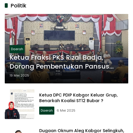
Politik
Daerah
Ketua Fraksi PKS Rizal Badja,
Dorong Pembentukan Pansus
Pertanahan Kabupaten
19 Mei 2025
Gorontalo
Ketua DPC PDIP Kabgor Keluar Grup,
Benarkah Koalisi ST12 Bubar ?
Daerah
6 Mei 2025
Dugaan Oknum Aleg Kabgor Selingkuh,