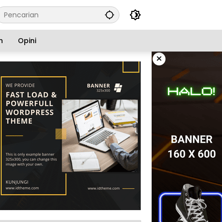
n
Opini
×