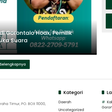
i Gorontalo Hoax, Pemilik
uka Suara
Selengkapnya
Kategori
La
Daerah
Ka
Graha Timur, PO. BOX 11000,
Goron
Uncategorized