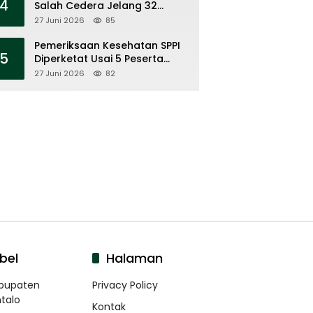
4
Salah Cedera Jelang 32
Besar
27 Juni 2026
85
Pemeriksaan Kesehatan SPPI
5
Diperketat Usai 5 Peserta
Meninggal
27 Juni 2026
82
bel
Halaman
bupaten
Privacy Policy
talo
Kontak