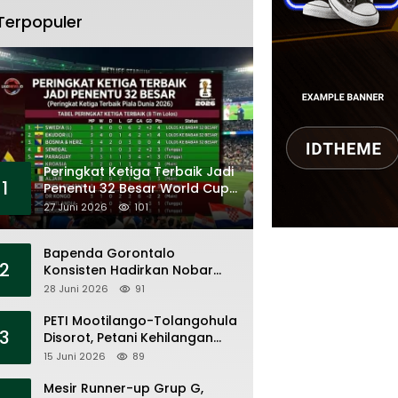
Terpopuler
Peringkat Ketiga Terbaik Jadi
1
Penentu 32 Besar World Cup
2026
27 Juni 2026
101
Bapenda Gorontalo
2
Konsisten Hadirkan Nobar
Piala Dunia, Layanan Pajak,
28 Juni 2026
91
dan Ruang UMKM
PETI Mootilango-Tolangohula
3
Disorot, Petani Kehilangan
Lahan Saat Pemerintah Fokus
15 Juni 2026
89
Panggung Seremonial
Mesir Runner-up Grup G,