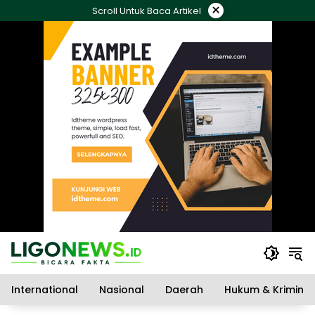
Langsung
×
Scroll Untuk Baca Artikel
ke
konten
International
Nasional
Daerah
Hukum & Kriminal