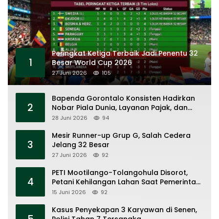
Peringkat Ketiga Terbaik Jadi Penentu 32
1
Besar World Cup 2026
27 Juni 2026
105
Bapenda Gorontalo Konsisten Hadirkan
2
Nobar Piala Dunia, Layanan Pajak, dan
Ruang UMKM
28 Juni 2026
94
Mesir Runner-up Grup G, Salah Cedera
3
Jelang 32 Besar
27 Juni 2026
92
PETI Mootilango-Tolangohula Disorot,
4
Petani Kehilangan Lahan Saat Pemerintah
Fokus Panggung Seremonial
15 Juni 2026
92
Kasus Penyekapan 3 Karyawan di Senen,
5
Polisi Tahan 7 Tersangka