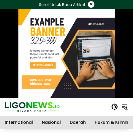
Langsung
×
Scroll Untuk Baca Artikel
ke
konten
International
Nasional
Daerah
Hukum & Kriminal