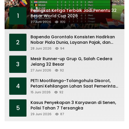
Peringkat Ketiga Terbaik Jadi Penentu 32
1
Besar World Cup 2026
27 Juni 2026
105
Bapenda Gorontalo Konsisten Hadirkan
2
Nobar Piala Dunia, Layanan Pajak, dan
Ruang UMKM
28 Juni 2026
94
Mesir Runner-up Grup G, Salah Cedera
3
Jelang 32 Besar
27 Juni 2026
92
PETI Mootilango-Tolangohula Disorot,
4
Petani Kehilangan Lahan Saat Pemerintah
Fokus Panggung Seremonial
15 Juni 2026
92
Kasus Penyekapan 3 Karyawan di Senen,
5
Polisi Tahan 7 Tersangka
29 Juni 2026
87