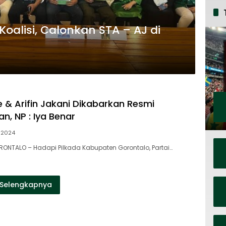
oalisi, Calonkan STA – AJ di
 & Arifin Jakani Dikabarkan Resmi
n, NP : Iya Benar
 2024
RONTALO – Hadapi Pilkada Kabupaten Gorontalo, Partai…
Selengkapnya