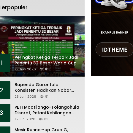
Terpopuler
Peringkat Ketiga Terbaik Jadi
1
Penentu 32 Besar World Cup
2026
27 Juni 2026
103
Bapenda Gorontalo
2
Konsisten Hadirkan Nobar
Piala Dunia, Layanan Pajak,
28 Juni 2026
91
dan Ruang UMKM
PETI Mootilango-Tolangohula
3
Disorot, Petani Kehilangan
Lahan Saat Pemerintah Fokus
15 Juni 2026
89
Panggung Seremonial
Mesir Runner-up Grup G,