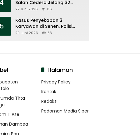
4
Salah Cedera Jelang 32
Besar
27 Juni 2026
86
Kasus Penyekapan 3
5
Karyawan di Senen, Polisi
Tahan 7 Tersangka
29 Juni 2026
83
bel
Halaman
bupaten
Privacy Policy
talo
Kontak
rumda Tirta
Redaksi
go
Pedoman Media Siber
am T Ase
han Dambea
mim Pou