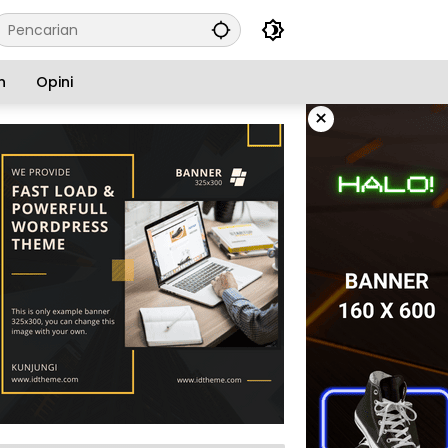
n
Opini
×