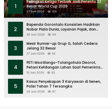
Peringkat Ketiga Terbaik Jadi Penentu 32
1
Besar World Cup 2026
27 Juni 2026
105
Bapenda Gorontalo Konsisten Hadirkan
2
Nobar Piala Dunia, Layanan Pajak, dan
Ruang UMKM
28 Juni 2026
94
Mesir Runner-up Grup G, Salah Cedera
3
Jelang 32 Besar
27 Juni 2026
92
PETI Mootilango-Tolangohula Disorot,
4
Petani Kehilangan Lahan Saat Pemerintah
Fokus Panggung Seremonial
15 Juni 2026
92
Kasus Penyekapan 3 Karyawan di Senen,
5
Polisi Tahan 7 Tersangka
29 Juni 2026
87