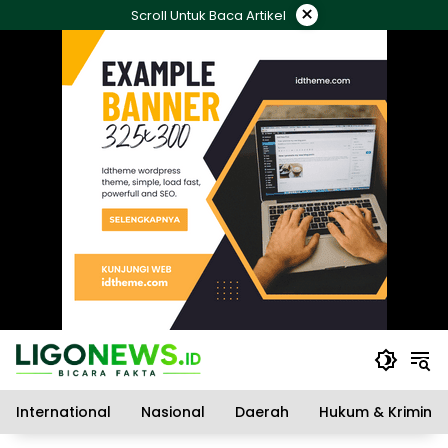
Langsung
×
Scroll Untuk Baca Artikel
ke
konten
International
Nasional
Daerah
Hukum & Kriminal