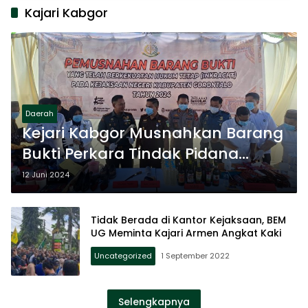
Kajari Kabgor
Daerah
Kejari Kabgor Musnahkan Barang
Bukti Perkara Tindak Pidana
Umum
12 Juni 2024
Tidak Berada di Kantor Kejaksaan, BEM
UG Meminta Kajari Armen Angkat Kaki
Uncategorized
1 September 2022
Selengkapnya