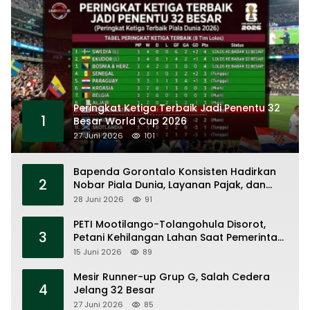
Peringkat Ketiga Terbaik Jadi Penentu 32
1
Besar World Cup 2026
27 Juni 2026
101
Bapenda Gorontalo Konsisten Hadirkan
2
Nobar Piala Dunia, Layanan Pajak, dan
Ruang UMKM
28 Juni 2026
91
PETI Mootilango-Tolangohula Disorot,
3
Petani Kehilangan Lahan Saat Pemerintah
Fokus Panggung Seremonial
15 Juni 2026
89
Mesir Runner-up Grup G, Salah Cedera
4
Jelang 32 Besar
27 Juni 2026
85