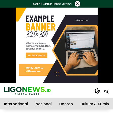
Langsung
×
Scroll Untuk Baca Artikel
ke
konten
International
Nasional
Daerah
Hukum & Kriminal