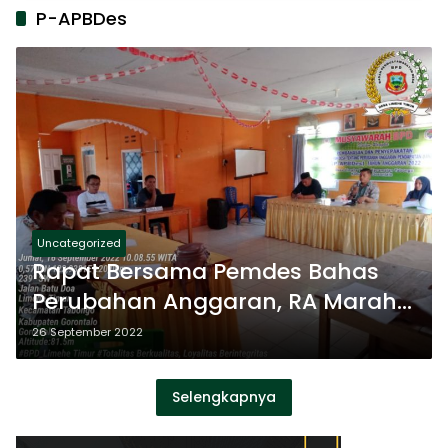
P-APBDes
Uncategorized
Rapat Bersama Pemdes Bahas
Perubahan Anggaran, RA Marah
dan Lempar Dokumen
26 September 2022
Selengkapnya