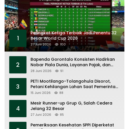
Peringkat Ketiga Terbaik Jadi Penentu 32
1
Besar World Cup 2026
27 Juni 2026
100
Bapenda Gorontalo Konsisten Hadirkan
2
Nobar Piala Dunia, Layanan Pajak, dan
Ruang UMKM
28 Juni 2026
91
PETI Mootilango-Tolangohula Disorot,
3
Petani Kehilangan Lahan Saat Pemerintah
Fokus Panggung Seremonial
15 Juni 2026
88
Mesir Runner-up Grup G, Salah Cedera
4
Jelang 32 Besar
27 Juni 2026
85
Pemeriksaan Kesehatan SPPI Diperketat