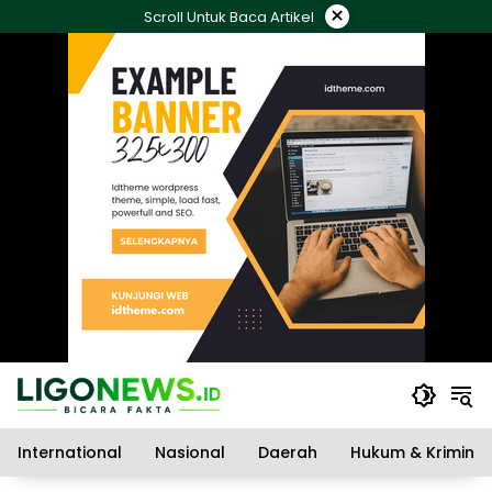
Langsung
×
Scroll Untuk Baca Artikel
ke
konten
International
Nasional
Daerah
Hukum & Kriminal