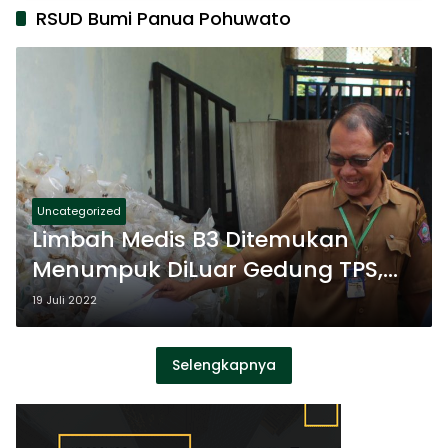
RSUD Bumi Panua Pohuwato
Uncategorized
Limbah Medis B3 Ditemukan
Menumpuk DiLuar Gedung TPS,
Begini Penjelasan Pihak RSUD
19 Juli 2022
Selengkapnya