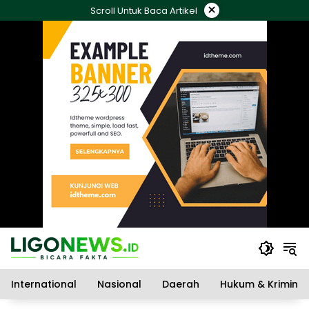
Langsung
×
Scroll Untuk Baca Artikel
ke
konten
International
Nasional
Daerah
Hukum & Kriminal