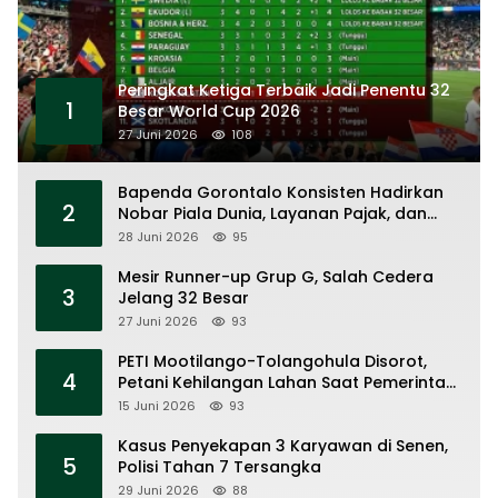
Peringkat Ketiga Terbaik Jadi Penentu 32
1
Besar World Cup 2026
27 Juni 2026
108
Bapenda Gorontalo Konsisten Hadirkan
2
Nobar Piala Dunia, Layanan Pajak, dan
Ruang UMKM
28 Juni 2026
95
Mesir Runner-up Grup G, Salah Cedera
3
Jelang 32 Besar
27 Juni 2026
93
PETI Mootilango-Tolangohula Disorot,
4
Petani Kehilangan Lahan Saat Pemerintah
Fokus Panggung Seremonial
15 Juni 2026
93
Kasus Penyekapan 3 Karyawan di Senen,
5
Polisi Tahan 7 Tersangka
29 Juni 2026
88