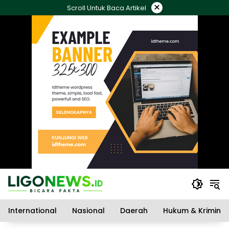
Langsung
×
Scroll Untuk Baca Artikel
ke
konten
International
Nasional
Daerah
Hukum & Kriminal