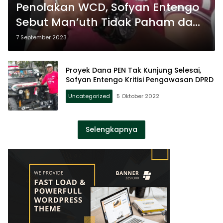
Penolakan WCD, Sofyan Entengo
Sebut Man’uth Tidak Paham dan
Banyak Belajar Lagi
7 September 2023
Proyek Dana PEN Tak Kunjung Selesai,
Sofyan Entengo Kritisi Pengawasan DPRD
Uncategorized
5 Oktober 2022
Selengkapnya