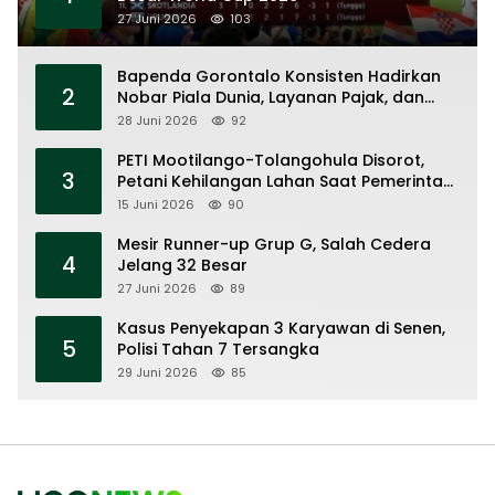
27 Juni 2026
103
Bapenda Gorontalo Konsisten Hadirkan
2
Nobar Piala Dunia, Layanan Pajak, dan
Ruang UMKM
28 Juni 2026
92
PETI Mootilango-Tolangohula Disorot,
3
Petani Kehilangan Lahan Saat Pemerintah
Fokus Panggung Seremonial
15 Juni 2026
90
Mesir Runner-up Grup G, Salah Cedera
4
Jelang 32 Besar
27 Juni 2026
89
Kasus Penyekapan 3 Karyawan di Senen,
5
Polisi Tahan 7 Tersangka
29 Juni 2026
85