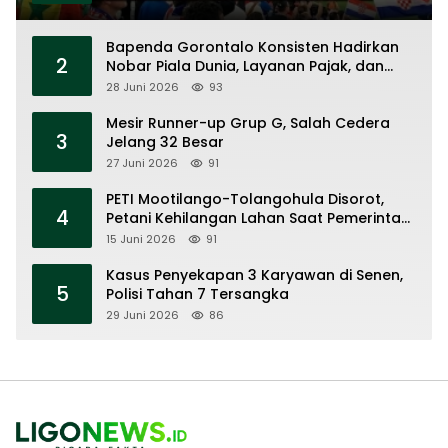
Bapenda Gorontalo Konsisten Hadirkan
2
Nobar Piala Dunia, Layanan Pajak, dan
Ruang UMKM
28 Juni 2026
93
Mesir Runner-up Grup G, Salah Cedera
3
Jelang 32 Besar
27 Juni 2026
91
PETI Mootilango-Tolangohula Disorot,
4
Petani Kehilangan Lahan Saat Pemerintah
Fokus Panggung Seremonial
15 Juni 2026
91
Kasus Penyekapan 3 Karyawan di Senen,
5
Polisi Tahan 7 Tersangka
29 Juni 2026
86