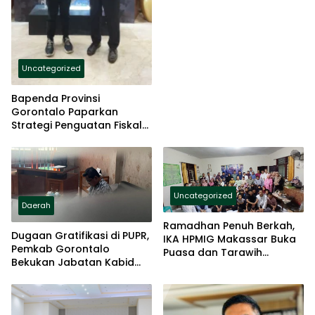
Uncategorized
Bapenda Provinsi
Gorontalo Paparkan
Strategi Penguatan Fiskal
Daerah pada Forum
Nasional DJPK Kemenkeu
Uncategorized
Daerah
Ramadhan Penuh Berkah,
Dugaan Gratifikasi di PUPR,
IKA HPMIG Makassar Buka
Pemkab Gorontalo
Puasa dan Tarawih
Bekukan Jabatan Kabid
Bersama Anak Panti
Bina Marga
Asuhan