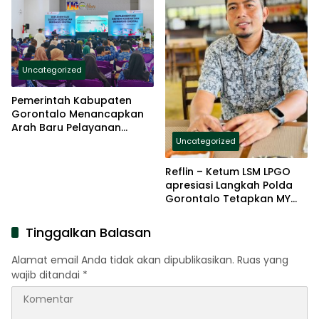
Uncategorized
Pemerintah Kabupaten
Gorontalo Menancapkan
Arah Baru Pelayanan
Kesehatan Berbasis Digital
Uncategorized
Reflin – Ketum LSM LPGO
apresiasi Langkah Polda
Gorontalo Tetapkan MY
sebagai Tersangka Kasus
Dugaan Penipuan Jamaah
Tinggalkan Balasan
Haji
Alamat email Anda tidak akan dipublikasikan.
Ruas yang
wajib ditandai
*