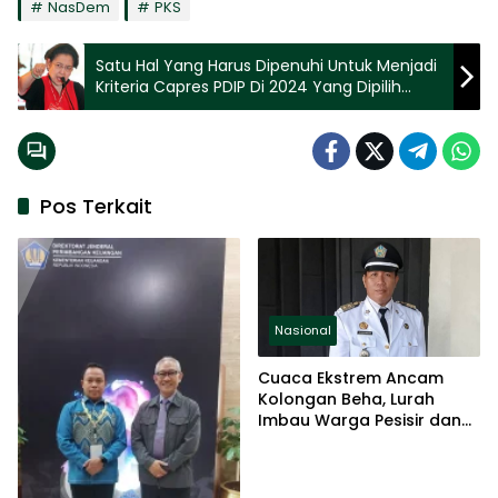
NasDem
PKS
Satu Hal Yang Harus Dipenuhi Untuk Menjadi
Kriteria Capres PDIP Di 2024 Yang Dipilih
Megawati
Pos Terkait
Nasional
Cuaca Ekstrem Ancam
Kolongan Beha, Lurah
Imbau Warga Pesisir dan
Bantaran Sungai Waspada