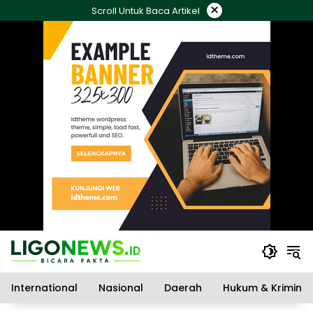
Langsung
×
Scroll Untuk Baca Artikel
ke
konten
International
Nasional
Daerah
Hukum & Kriminal