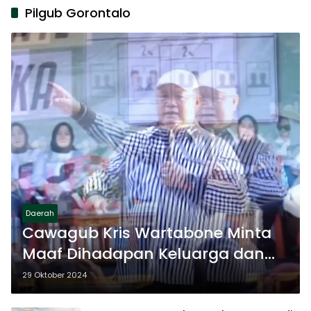
Pilgub Gorontalo
Daerah
Cawagub Kris Wartabone Minta
Maaf Dihadapan Keluarga dan
Masyarakat Bone Bolango
29 Oktober 2024