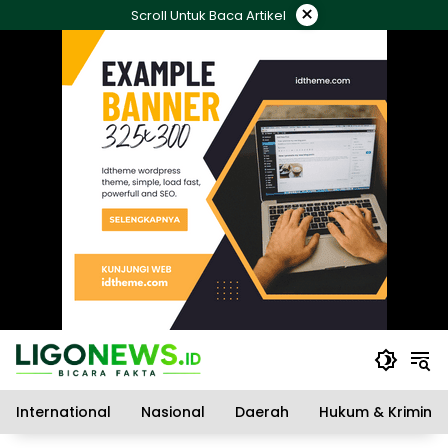
Langsung
×
Scroll Untuk Baca Artikel
ke
konten
International
Nasional
Daerah
Hukum & Kriminal