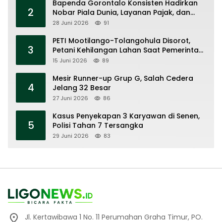
Bapenda Gorontalo Konsisten Hadirkan
2
Nobar Piala Dunia, Layanan Pajak, dan
Ruang UMKM
28 Juni 2026
91
PETI Mootilango-Tolangohula Disorot,
3
Petani Kehilangan Lahan Saat Pemerintah
Fokus Panggung Seremonial
15 Juni 2026
89
Mesir Runner-up Grup G, Salah Cedera
4
Jelang 32 Besar
27 Juni 2026
86
Kasus Penyekapan 3 Karyawan di Senen,
5
Polisi Tahan 7 Tersangka
29 Juni 2026
83
Jl. Kertawibawa 1 No. 11 Perumahan Graha Timur, PO.