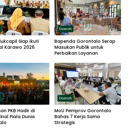
h
Daerah
ukcapil Siap Ikuti
Bapenda Gorontalo Serap
al Karawo 2026
Masukan Publik untuk
Perbaikan Layanan
h
Daerah
an PKB Hadir di
MoU Pemprov Gorontalo
inal Piala Dunia
Bahas 7 Kerja Sama
alo
Strategis