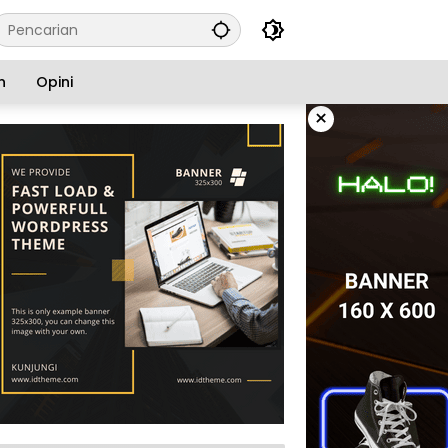
n
Opini
×