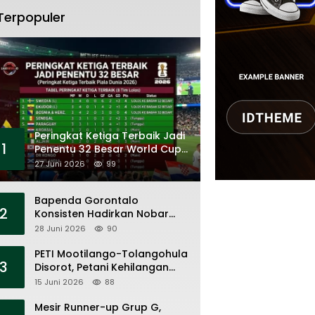
Terpopuler
Peringkat Ketiga Terbaik Jadi
1
Penentu 32 Besar World Cup
2026
27 Juni 2026
99
Bapenda Gorontalo
2
Konsisten Hadirkan Nobar
Piala Dunia, Layanan Pajak,
28 Juni 2026
90
dan Ruang UMKM
PETI Mootilango-Tolangohula
3
Disorot, Petani Kehilangan
Lahan Saat Pemerintah Fokus
15 Juni 2026
88
Panggung Seremonial
Mesir Runner-up Grup G,