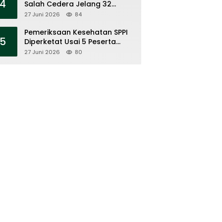
4
Salah Cedera Jelang 32
Besar
27 Juni 2026
84
Pemeriksaan Kesehatan SPPI
5
Diperketat Usai 5 Peserta
Meninggal
27 Juni 2026
80