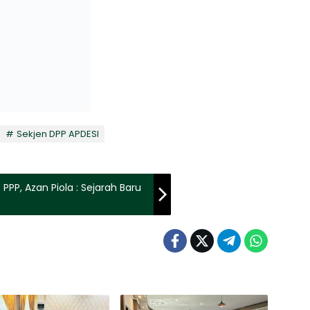
Sekjen DPP APDESI
PPP, Azan Piola : Sejarah Baru