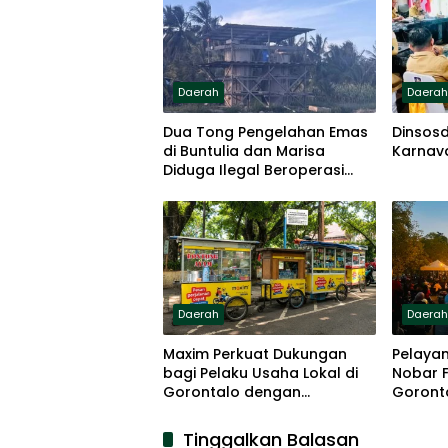
Daerah
Daera
Dua Tong Pengelahan Emas
Dinsosd
di Buntulia dan Marisa
Karnav
Diduga Ilegal Beroperasi
Terang-terangan
Daerah
Daera
Maxim Perkuat Dukungan
Pelayan
bagi Pelaku Usaha Lokal di
Nobar F
Gorontalo dengan
Goront
Meningkatkan Ruang Publik
dan Kebersihan Pasar
Tinggalkan Balasan