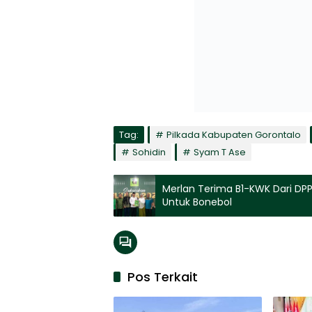
Tag:
Pilkada Kabupaten Gorontalo
Sohidin
Syam T Ase
Merlan Terima B1-KWK Dari DPP 
Untuk Bonebol
Pos Terkait