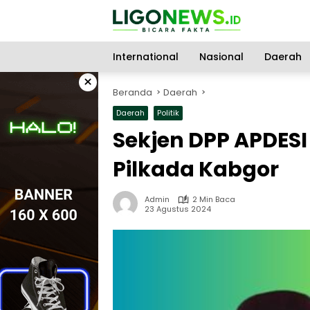
Langsung
ke
konten
International
Nasional
Daerah
×
Beranda
Daerah
Daerah
Politik
Sekjen DPP APDESI
Pilkada Kabgor
Admin
2 Min Baca
23 Agustus 2024