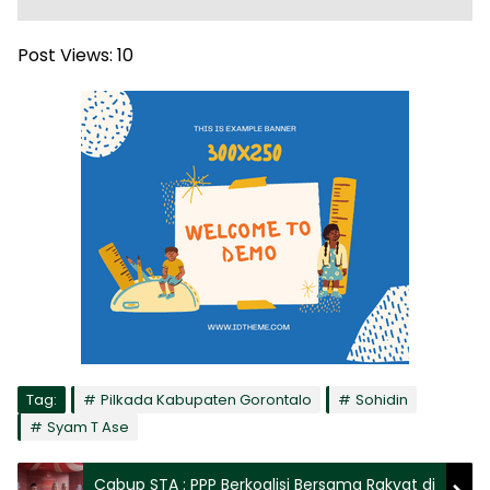
Post Views:
10
Tag:
Pilkada Kabupaten Gorontalo
Sohidin
Syam T Ase
Cabup STA : PPP Berkoalisi Bersama Rakyat di