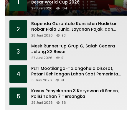
1
Besar World Cup 2026
27 Juni 2026
104
Bapenda Gorontalo Konsisten Hadirkan
2
Nobar Piala Dunia, Layanan Pajak, dan
Ruang UMKM
28 Juni 2026
93
Mesir Runner-up Grup G, Salah Cedera
3
Jelang 32 Besar
27 Juni 2026
91
PETI Mootilango-Tolangohula Disorot,
4
Petani Kehilangan Lahan Saat Pemerintah
Fokus Panggung Seremonial
15 Juni 2026
91
Kasus Penyekapan 3 Karyawan di Senen,
5
Polisi Tahan 7 Tersangka
29 Juni 2026
86