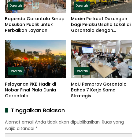
Daerah
Daerah
Bapenda Gorontalo Serap
Maxim Perkuat Dukungan
Masukan Publik untuk
bagi Pelaku Usaha Lokal di
Perbaikan Layanan
Gorontalo dengan
Meningkatkan Ruang Publik
dan Kebersihan Pasar
Daerah
Daerah
Pelayanan PKB Hadir di
MoU Pemprov Gorontalo
Nobar Final Piala Dunia
Bahas 7 Kerja Sama
Gorontalo
Strategis
Tinggalkan Balasan
Alamat email Anda tidak akan dipublikasikan.
Ruas yang
wajib ditandai
*