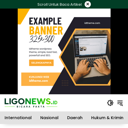
Langsung
×
Scroll Untuk Baca Artikel
ke
konten
International
Nasional
Daerah
Hukum & Kriminal