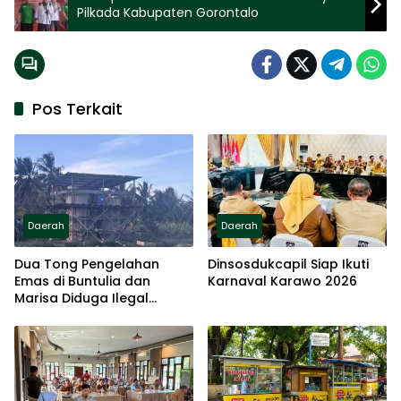
Pilkada Kabupaten Gorontalo
Pos Terkait
Daerah
Daerah
Dua Tong Pengelahan
Dinsosdukcapil Siap Ikuti
Emas di Buntulia dan
Karnaval Karawo 2026
Marisa Diduga Ilegal
Beroperasi Terang-
terangan