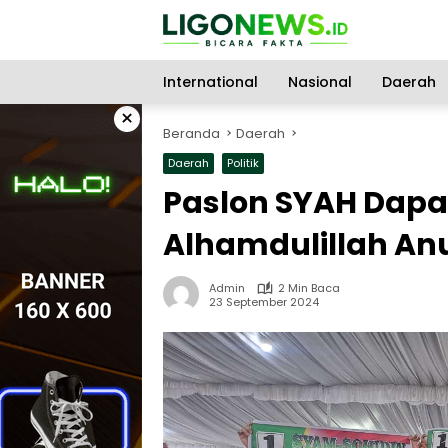
Langsung
ke
konten
International
Nasional
Daerah
×
Beranda
Daerah
Daerah
Politik
Paslon SYAH Dapat
Alhamdulillah An
Admin
2 Min Baca
23 September 2024