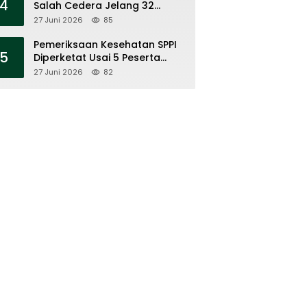
4
Salah Cedera Jelang 32
Besar
27 Juni 2026
85
Pemeriksaan Kesehatan SPPI
5
Diperketat Usai 5 Peserta
Meninggal
27 Juni 2026
82