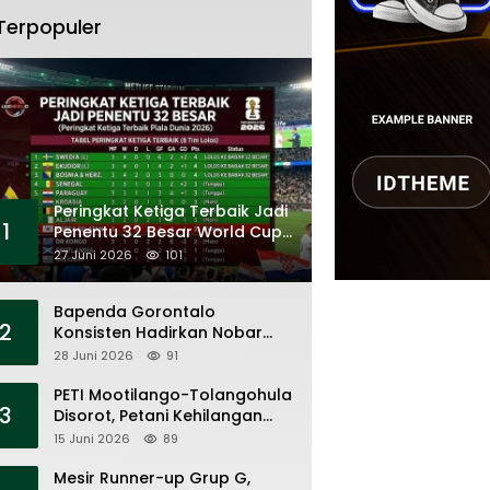
Terpopuler
Peringkat Ketiga Terbaik Jadi
1
Penentu 32 Besar World Cup
2026
27 Juni 2026
101
Bapenda Gorontalo
2
Konsisten Hadirkan Nobar
Piala Dunia, Layanan Pajak,
28 Juni 2026
91
dan Ruang UMKM
PETI Mootilango-Tolangohula
3
Disorot, Petani Kehilangan
Lahan Saat Pemerintah Fokus
15 Juni 2026
89
Panggung Seremonial
Mesir Runner-up Grup G,