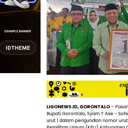
LIGONEWS.ID, GORONTALO
– Pasan
Bupati Gorontalo, Syam T Ase – So
urut 1 dalam pengundian nomor urut
Pemilihan Umum (KPU) Kabupaten Go