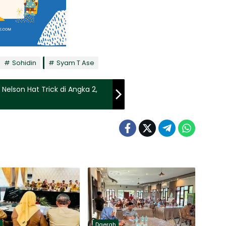
Sohidin
Syam T Ase
, Nelson Hat Trick di Angka 2,
h
Daerah