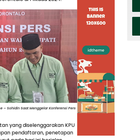
se – Sohidin Saat Menggelar Konferensi Pers
atan yang diselenggarakan KPU
hapan pendaftaran, penetapan