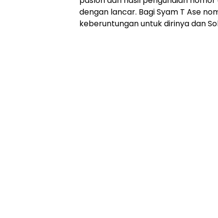
paslon dan hasil pengundian nomor u
dengan lancar. Bagi Syam T Ase no
keberuntungan untuk dirinya dan Soh