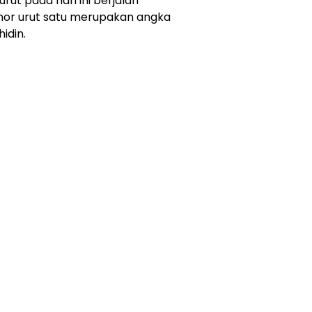
rut pada hari ini berjalan
mor urut satu merupakan angka
idin.