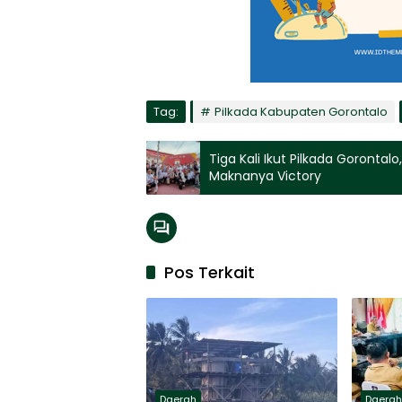
Tag:
Pilkada Kabupaten Gorontalo
Tiga Kali Ikut Pilkada Gorontalo
Maknanya Victory
Pos Terkait
Daerah
Daera