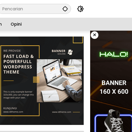
n
Opini
×