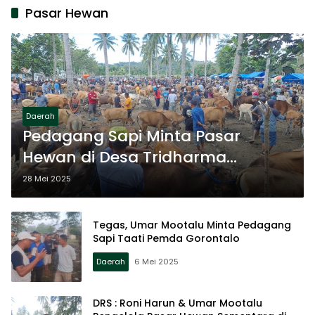
Pasar Hewan
Daerah
Pedagang Sapi Minta Pasar
Hewan di Desa Tridharma
Diadakan Dua Kali Dalam
28 Mei 2025
Seminggu
Tegas, Umar Mootalu Minta Pedagang
Sapi Taati Pemda Gorontalo
Daerah
6 Mei 2025
DRS : Roni Harun & Umar Mootalu