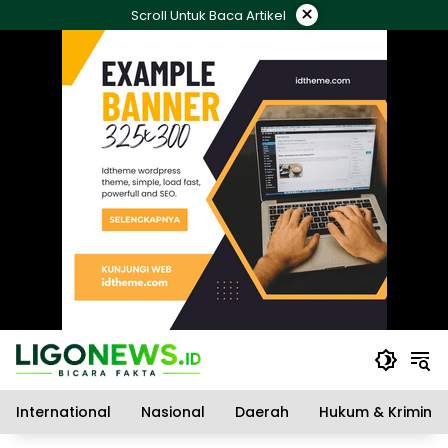
Langsung
×
Scroll Untuk Baca Artikel
ke
konten
International
Nasional
Daerah
Hukum & Kriminal