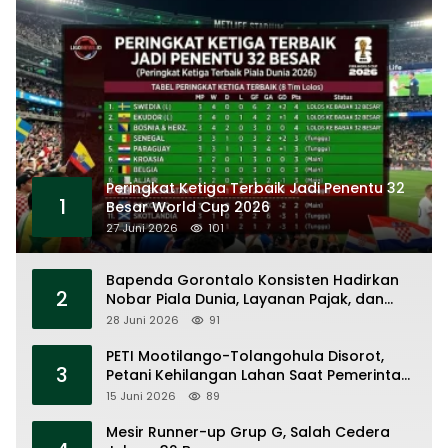
Peringkat Ketiga Terbaik Jadi Penentu 32
1
Besar World Cup 2026
27 Juni 2026
101
Bapenda Gorontalo Konsisten Hadirkan
2
Nobar Piala Dunia, Layanan Pajak, dan
Ruang UMKM
28 Juni 2026
91
PETI Mootilango-Tolangohula Disorot,
3
Petani Kehilangan Lahan Saat Pemerintah
Fokus Panggung Seremonial
15 Juni 2026
89
Mesir Runner-up Grup G, Salah Cedera