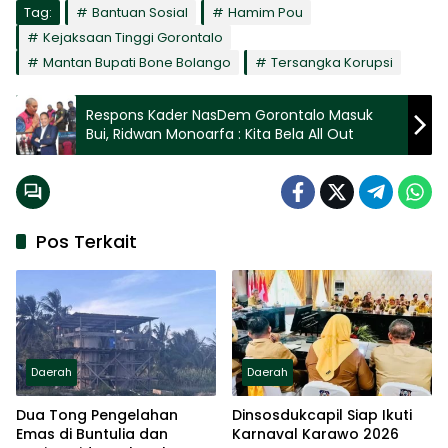
Tag:
Bantuan Sosial
Hamim Pou
Kejaksaan Tinggi Gorontalo
Mantan Bupati Bone Bolango
Tersangka Korupsi
Respons Kader NasDem Gorontalo Masuk
Bui, Ridwan Monoarfa : Kita Bela All Out
Pos Terkait
Daerah
Daerah
Dua Tong Pengelahan
Dinsosdukcapil Siap Ikuti
Emas di Buntulia dan
Karnaval Karawo 2026