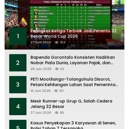
Peringkat Ketiga Terbaik Jadi Penentu 32
1
Besar World Cup 2026
27 Juni 2026
103
Bapenda Gorontalo Konsisten Hadirkan
2
Nobar Piala Dunia, Layanan Pajak, dan
Ruang UMKM
28 Juni 2026
92
PETI Mootilango-Tolangohula Disorot,
3
Petani Kehilangan Lahan Saat Pemerintah
Fokus Panggung Seremonial
15 Juni 2026
90
Mesir Runner-up Grup G, Salah Cedera
4
Jelang 32 Besar
27 Juni 2026
89
Kasus Penyekapan 3 Karyawan di Senen,
5
Polisi Tahan 7 Tersangka