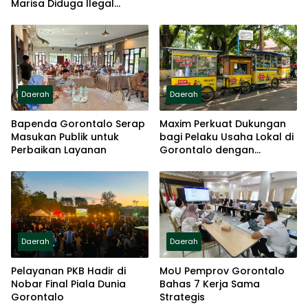
Marisa Diduga Ilegal
Beroperasi Terang-
terangan
Daerah
Daerah
Bapenda Gorontalo Serap
Maxim Perkuat Dukungan
Masukan Publik untuk
bagi Pelaku Usaha Lokal di
Perbaikan Layanan
Gorontalo dengan
Meningkatkan Ruang Publik
dan Kebersihan Pasar
Daerah
Daerah
Pelayanan PKB Hadir di
MoU Pemprov Gorontalo
Nobar Final Piala Dunia
Bahas 7 Kerja Sama
Gorontalo
Strategis