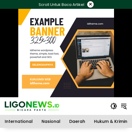
Langsung
×
Scroll Untuk Baca Artikel
ke
konten
International
Nasional
Daerah
Hukum & Kriminal