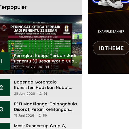
Terpopuler
Peringkat Ketiga Terbaik Jadi
1
Penentu 32 Besar World Cup
2026
27 Juni 2026
103
Bapenda Gorontalo
2
Konsisten Hadirkan Nobar
Piala Dunia, Layanan Pajak,
28 Juni 2026
91
dan Ruang UMKM
PETI Mootilango-Tolangohula
3
Disorot, Petani Kehilangan
Lahan Saat Pemerintah Fokus
15 Juni 2026
89
Panggung Seremonial
Mesir Runner-up Grup G,