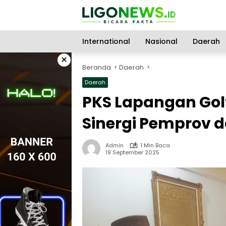
Langsung
ke
konten
International
Nasional
Daerah
×
Beranda
Daerah
Daerah
PKS Lapangan Gol
Sinergi Pemprov 
Admin
1 Min Baca
19 September 2025