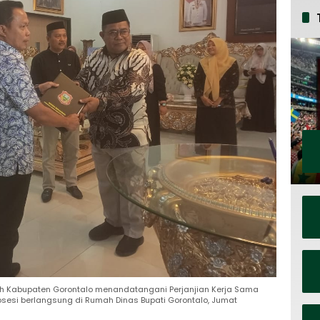
ah Kabupaten Gorontalo menandatangani Perjanjian Kerja Sama
osesi berlangsung di Rumah Dinas Bupati Gorontalo, Jumat