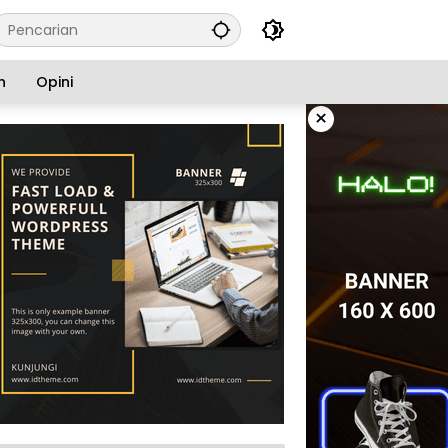
n
Opini
×