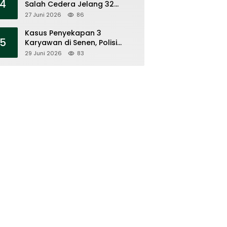
4
Salah Cedera Jelang 32
Besar
27 Juni 2026
86
Kasus Penyekapan 3
5
Karyawan di Senen, Polisi
Tahan 7 Tersangka
29 Juni 2026
83