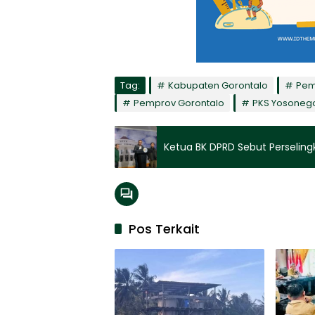
Tag:
Kabupaten Gorontalo
Pem
Pemprov Gorontalo
PKS Yosoneg
Ketua BK DPRD Sebut Perseling
Pos Terkait