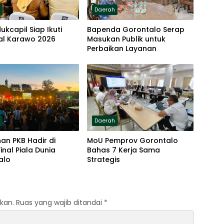
h
Daerah
ukcapil Siap Ikuti
Bapenda Gorontalo Serap
al Karawo 2026
Masukan Publik untuk
Perbaikan Layanan
h
Daerah
an PKB Hadir di
MoU Pemprov Gorontalo
inal Piala Dunia
Bahas 7 Kerja Sama
alo
Strategis
kan.
Ruas yang wajib ditandai
*