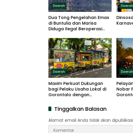
Daerah
Daera
Dua Tong Pengelahan Emas
Dinsosd
di Buntulia dan Marisa
Karnav
Diduga Ilegal Beroperasi
Terang-terangan
Daerah
Daera
Maxim Perkuat Dukungan
Pelayan
bagi Pelaku Usaha Lokal di
Nobar F
Gorontalo dengan
Goront
Meningkatkan Ruang Publik
dan Kebersihan Pasar
Tinggalkan Balasan
Alamat email Anda tidak akan dipublikasi