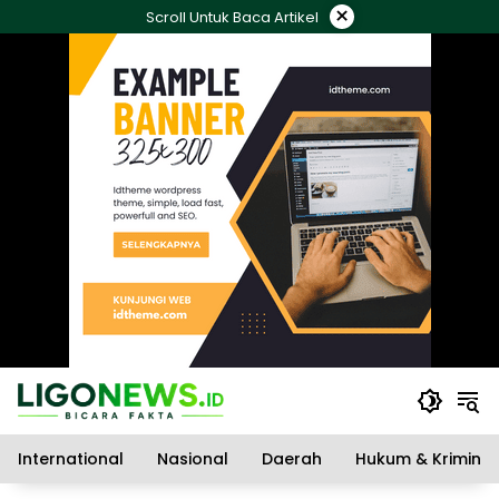
Langsung
×
Scroll Untuk Baca Artikel
ke
konten
International
Nasional
Daerah
Hukum & Kriminal