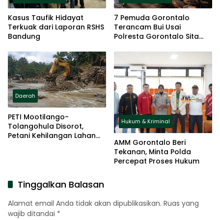
Kasus Taufik Hidayat
7 Pemuda Gorontalo
Terkuak dari Laporan RSHS
Terancam Bui Usai
Bandung
Polresta Gorontalo Sita
Badik dan Panah Wayar
Daerah
PETI Mootilango-
Hukum & Kriminal
Tolangohula Disorot,
Petani Kehilangan Lahan
AMM Gorontalo Beri
Saat Pemerintah Fokus
Tekanan, Minta Polda
Panggung Seremonial
Percepat Proses Hukum
Tinggalkan Balasan
Alamat email Anda tidak akan dipublikasikan.
Ruas yang
wajib ditandai
*