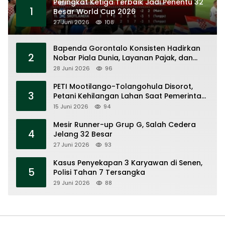
Peringkat Ketiga Terbaik Jadi Penentu 32
1
Besar World Cup 2026
27 Juni 2026
108
Bapenda Gorontalo Konsisten Hadirkan
2
Nobar Piala Dunia, Layanan Pajak, dan
Ruang UMKM
28 Juni 2026
96
PETI Mootilango-Tolangohula Disorot,
3
Petani Kehilangan Lahan Saat Pemerintah
Fokus Panggung Seremonial
15 Juni 2026
94
Mesir Runner-up Grup G, Salah Cedera
4
Jelang 32 Besar
27 Juni 2026
93
Kasus Penyekapan 3 Karyawan di Senen,
5
Polisi Tahan 7 Tersangka
29 Juni 2026
88