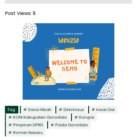
Post Views:
9
Tag:
Dana Hibah
Dirkrimsus
Irwan Dai
KONI Kabupaten Gorontalo
Korupsi
Pimpinan DPRD
Polda Gorontalo
Roman Nasaru