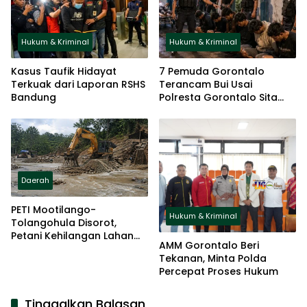
Hukum & Kriminal
Hukum & Kriminal
Kasus Taufik Hidayat
7 Pemuda Gorontalo
Terkuak dari Laporan RSHS
Terancam Bui Usai
Bandung
Polresta Gorontalo Sita
Badik dan Panah Wayar
Daerah
PETI Mootilango-
Hukum & Kriminal
Tolangohula Disorot,
Petani Kehilangan Lahan
AMM Gorontalo Beri
Saat Pemerintah Fokus
Tekanan, Minta Polda
Panggung Seremonial
Percepat Proses Hukum
Tinggalkan Balasan