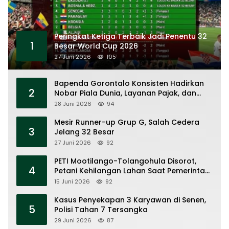
Peringkat Ketiga Terbaik Jadi Penentu 32
1
Besar World Cup 2026
27 Juni 2026
105
Bapenda Gorontalo Konsisten Hadirkan
2
Nobar Piala Dunia, Layanan Pajak, dan
Ruang UMKM
28 Juni 2026
94
Mesir Runner-up Grup G, Salah Cedera
3
Jelang 32 Besar
27 Juni 2026
92
PETI Mootilango-Tolangohula Disorot,
4
Petani Kehilangan Lahan Saat Pemerintah
Fokus Panggung Seremonial
15 Juni 2026
92
Kasus Penyekapan 3 Karyawan di Senen,
5
Polisi Tahan 7 Tersangka
29 Juni 2026
87