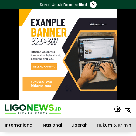
Langsung
×
Scroll Untuk Baca Artikel
ke
konten
International
Nasional
Daerah
Hukum & Kriminal