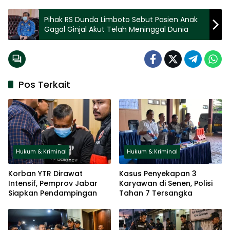
Pihak RS Dunda Limboto Sebut Pasien Anak
Gagal Ginjal Akut Telah Meninggal Dunia
Pos Terkait
Hukum & Kriminal
Hukum & Kriminal
Korban YTR Dirawat
Kasus Penyekapan 3
Intensif, Pemprov Jabar
Karyawan di Senen, Polisi
Siapkan Pendampingan
Tahan 7 Tersangka